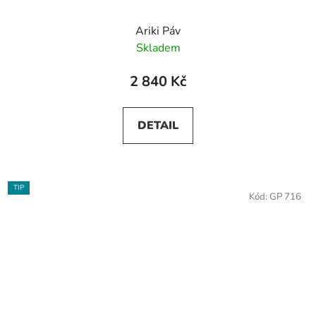
Ariki Páv
Skladem
2 840 Kč
DETAIL
TIP
Kód:
GP 716