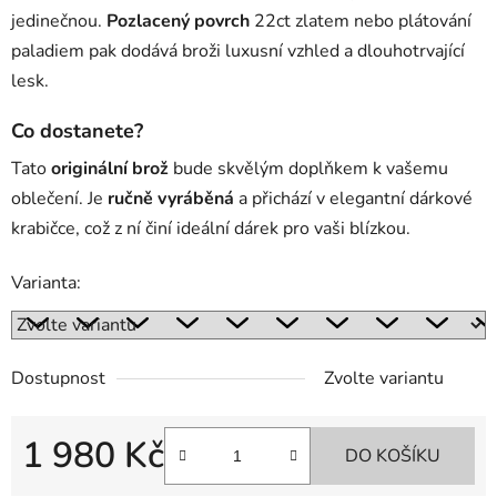
jedinečnou.
Pozlacený povrch
22ct zlatem nebo plátování
paladiem pak dodává broži luxusní vzhled a dlouhotrvající
lesk.
Co dostanete?
Tato
originální brož
bude skvělým doplňkem k vašemu
oblečení. Je
ručně vyráběná
a přichází v elegantní dárkové
krabičce, což z ní činí ideální dárek pro vaši blízkou.
Varianta:
Dostupnost
Zvolte variantu
1 980 Kč
DO KOŠÍKU
Měrná cena: