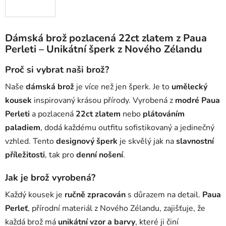
Dámská brož pozlacená 22ct zlatem z Paua
Perleti – Unikátní šperk z Nového Zélandu
Proč si vybrat naši brož?
Naše
dámská brož
je více než jen šperk. Je to
umělecký
kousek
inspirovaný krásou přírody. Vyrobená z
modré Paua
Perleti
a pozlacená
22ct zlatem
nebo
plátováním
paladiem
, dodá každému outfitu sofistikovaný a jedinečný
vzhled. Tento
designový šperk
je skvělý jak na
slavnostní
příležitosti
, tak pro
denní nošení
.
Jak je brož vyrobená?
Každý kousek je
ručně zpracován
s důrazem na detail.
Paua
Perleť
, přírodní materiál z Nového Zélandu, zajišťuje, že
každá brož má
unikátní vzor a barvy
, které ji činí