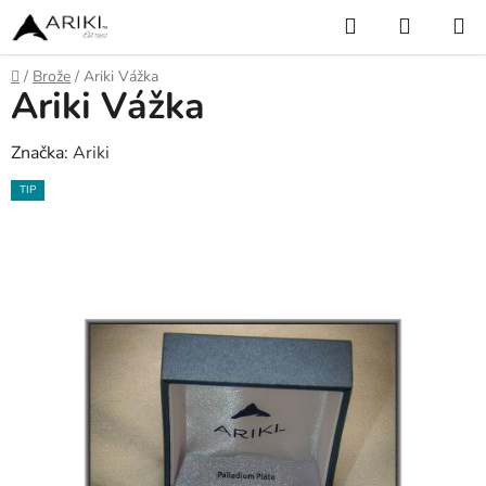
Přejít
Hledat
NÁKUP
na
KOŠÍK
obsah
Domů
/
Brože
/
Ariki Vážka
Ariki Vážka
Značka:
Ariki
TIP