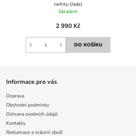
nefritu (Jade)
Skladem
2 990 Kč
DO KOŠÍKU
Z
á
Informace pro vás
p
a
Doprava
t
Obchodní podmínky
í
Ochrana osobních údajů
Kontakty
Reklamace a vrácení zboží