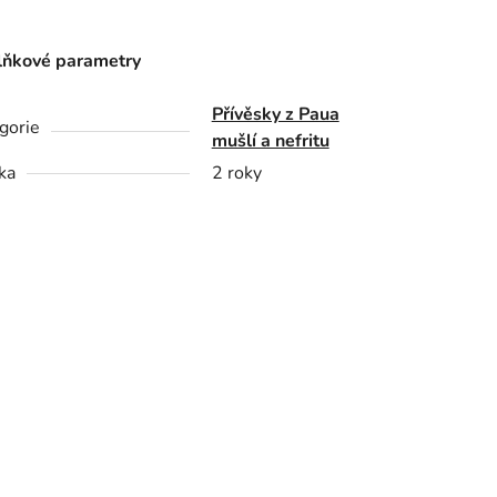
ňkové parametry
Přívěsky z Paua
gorie
mušlí a nefritu
ka
2 roky