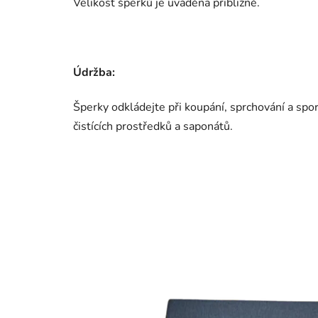
Velikost šperků je uváděna přibližně.
Údržba:
Šperky odkládejte při koupání, sprchování a sp
čistících prostředků a saponátů.