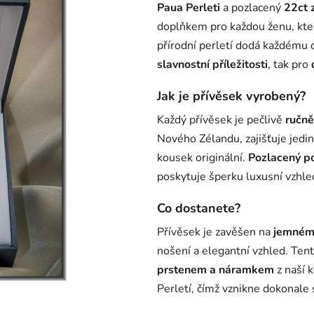
Paua Perleti
a pozlacený
22ct 
doplňkem pro každou ženu, kte
přírodní perletí dodá každému o
slavnostní příležitosti
, tak pro
Jak je přívěsek vyrobený?
Každý přívěsek je pečlivě
ručně
Nového Zélandu, zajišťuje jedi
kousek originální.
Pozlacený p
poskytuje šperku luxusní vzhled
Co dostanete?
Přívěsek je zavěšen na
jemném 
nošení a elegantní vzhled. Ten
prstenem a náramkem
z naší k
Perletí, čímž vznikne dokonale 