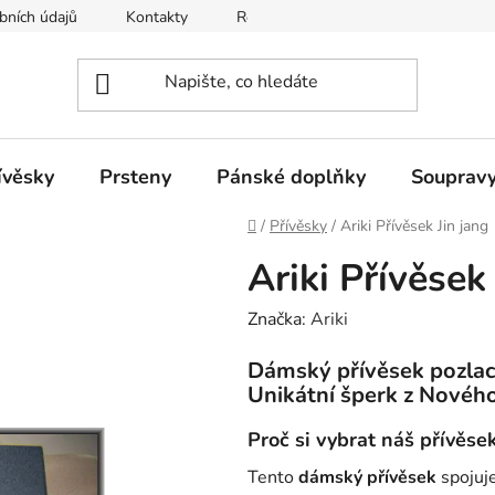
bních údajů
Kontakty
Reklamace a vrácení zboží
ívěsky
Prsteny
Pánské doplňky
Souprav
Domů
/
Přívěsky
/
Ariki Přívěsek Jin jang
Ariki Přívěsek
Značka:
Ariki
Dámský přívěsek pozlace
Unikátní šperk z Novéh
Proč si vybrat náš přívěse
Tento
dámský přívěsek
spojuje