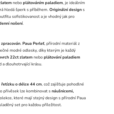
zlatem
nebo
plátováním paladiem
, je ideálním
rá hledá šperk s příběhem.
Originální design
s
utfitu sofistikovanost a je vhodný jak pro
denní nošení
.
 zpracován
.
Paua Perleť
, přírodní materiál z
nečné modré odlesky, díky kterým je každý
ovrch 22ct zlatem
nebo
plátování paladiem
 a dlouhotrvající krásu.
řetízku o délce 44 cm
, což zajišťuje pohodlné
to přívěsek lze kombinovat s
náušnicemi,
olekce, které mají stejný design s přírodní Paua
sladěný set pro každou příležitost.