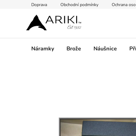
Přejít
Doprava
Obchodní podmínky
Ochrana oso
na
obsah
Náramky
Brože
Náušnice
Př