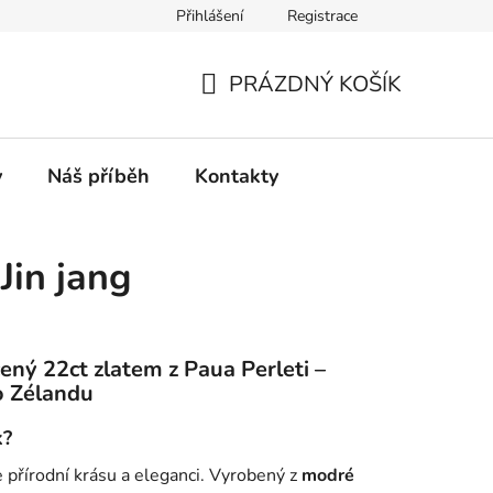
Přihlášení
Registrace
PRÁZDNÝ KOŠÍK
NÁKUPNÍ
KOŠÍK
y
Náš příběh
Kontakty
 Jin jang
ný 22ct zlatem z Paua Perleti –
o Zélandu
k?
 přírodní krásu a eleganci. Vyrobený z
modré