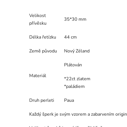
Velikost
35*30 mm
přívěsku
Délka řetízku
44 cm
Země původu
Nový Zéland
Plátován
Materiál
*22ct zlatem
*paládiem
Druh perleti
Paua
Každý šperk je svým vzorem a zabarvením originá