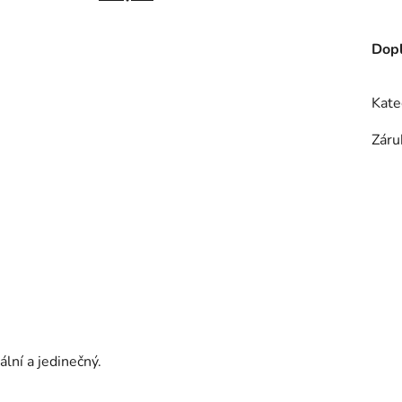
Dopl
Kate
Záru
lní a jedinečný.