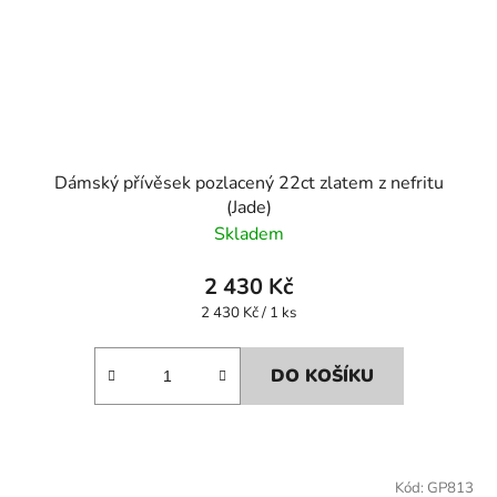
Dámský přívěsek pozlacený 22ct zlatem z nefritu
(Jade)
Skladem
2 430 Kč
Měrná
2 430 Kč / 1 ks
cena:
DO KOŠÍKU
Kód:
GP813