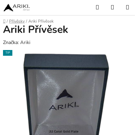
Přejít
Hledat
NÁKUP
na
KOŠÍK
obsah
Domů
/
Přívěsky
/
Ariki Přívěsek
Ariki Přívěsek
Značka:
Ariki
TIP