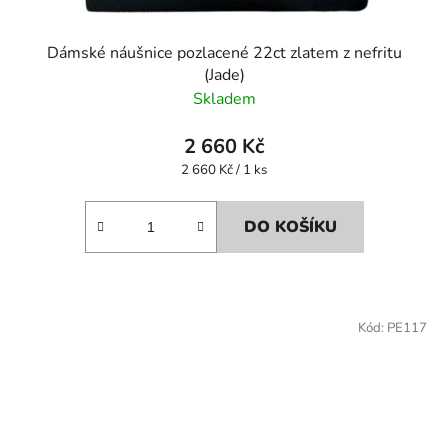
Dámské náušnice pozlacené 22ct zlatem z nefritu
(Jade)
Skladem
2 660 Kč
Měrná
2 660 Kč / 1 ks
cena:
DO KOŠÍKU
Kód:
PE117