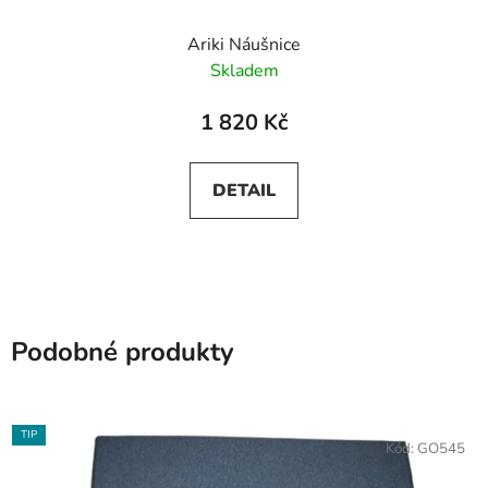
Ariki Náušnice
Skladem
1 820 Kč
DETAIL
Podobné produkty
TIP
Kód:
GO545