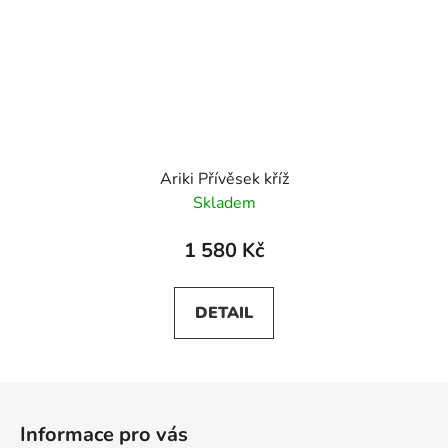
Ariki Přívěsek kříž
Skladem
1 580 Kč
DETAIL
Z
á
Informace pro vás
p