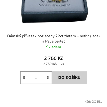
Dámský přívěsek pozlacený 22ct zlatem – nefrit (jade)
a Paua perleť
Skladem
2 750 Kč
Měrná
2 750 Kč / 1 ks
cena:
DO KOŠÍKU
Kód:
GO451