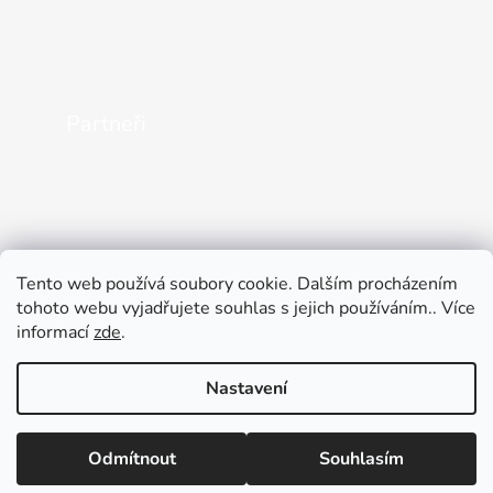
Partneři
Tento web používá soubory cookie. Dalším procházením
tohoto webu vyjadřujete souhlas s jejich používáním.. Více
informací
zde
.
Nastavení
Vytvořil Shoptet
Odmítnout
Souhlasím
Copyright 2026
Ariki shop
. Všechna práva vyhrazena.
Upravit nastavení cookies