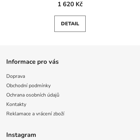
1 620 Kč
DETAIL
Z
á
Informace pro vás
p
a
Doprava
t
Obchodní podmínky
í
Ochrana osobních údajů
Kontakty
Reklamace a vrácení zboží
Instagram