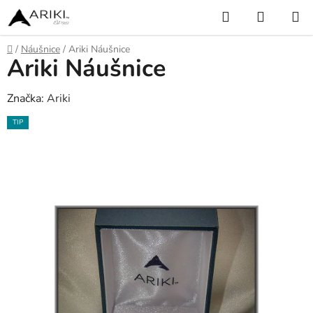
Přejít
Hledat
NÁKUP
na
KOŠÍK
obsah
Domů
/
Náušnice
/
Ariki Náušnice
Ariki Náušnice
Značka:
Ariki
TIP