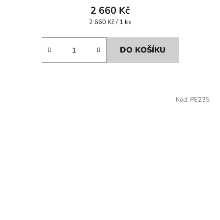
2 660 Kč
Měrná
2 660 Kč / 1 ks
cena:
DO KOŠÍKU
Kód:
PE235