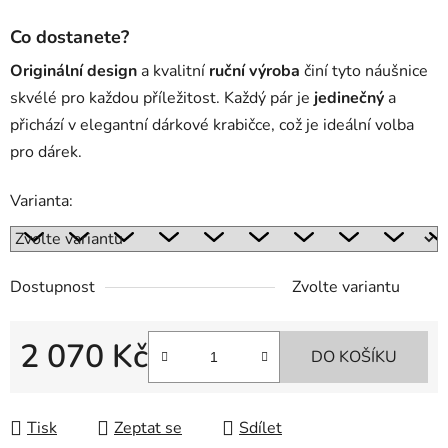
Co dostanete?
Originální design
a kvalitní
ruční výroba
činí tyto náušnice
skvélé pro každou příležitost. Každý pár je
jedinečný
a
přichází v elegantní dárkové krabičce, což je ideální volba
pro dárek.
Varianta:
Dostupnost
Zvolte variantu
2 070 Kč
DO KOŠÍKU
Měrná cena:
Tisk
Zeptat se
Sdílet